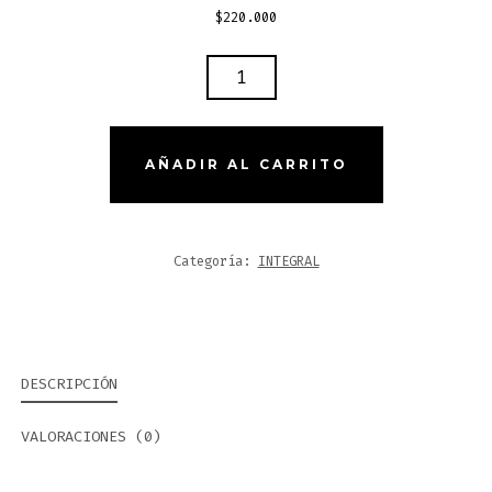
$
220.000
COMBO
CASCO
ICH
DOT
AÑADIR AL CARRITO
+
GUANTES
MOTO
Categoría:
INTEGRAL
+
LAVADO
EN
SECO
DESCRIPCIÓN
CANTIDAD
VALORACIONES (0)