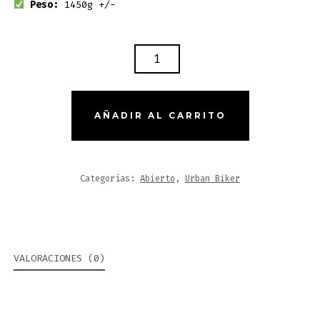
Peso:
1450g +/-
CASCO
CERTIFICADO
URBAN
BIKER
AÑADIR AL CARRITO
92
–
GRIS
Categorías:
Abierto
,
Urban Biker
MATE
CANTIDAD
VALORACIONES (0)