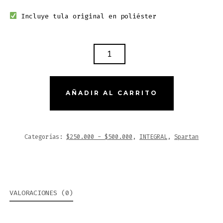
Incluye tula original en poliéster
CASCO
CERTIFICADO
SPARTAN
DRAKEN
AÑADIR AL CARRITO
RAPIDITY
GRIS
-
Categorías:
$250.000 - $500.000
,
INTEGRAL
,
Spartan
COMBO
VISOR
TRANSPARENTE
+
VALORACIONES (0)
VISOR
DE