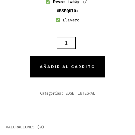
Peso:
1400g +/-
OBSEQUIO:
Llavero
CASCO
CERTIFICADO
EDGE
EXTREME
AÑADIR AL CARRITO
-
PURPLE
CANTIDAD
Categorías:
EDGE
,
INTEGRAL
VALORACIONES (0)